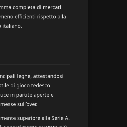
gamma completa di mercati
eno efficienti rispetto alla
italiano.
incipali leghe, attestandosi
stile di gioco tedesco
duce in partite aperte e
messe sull’over.
vamente superiore alla Serie A.