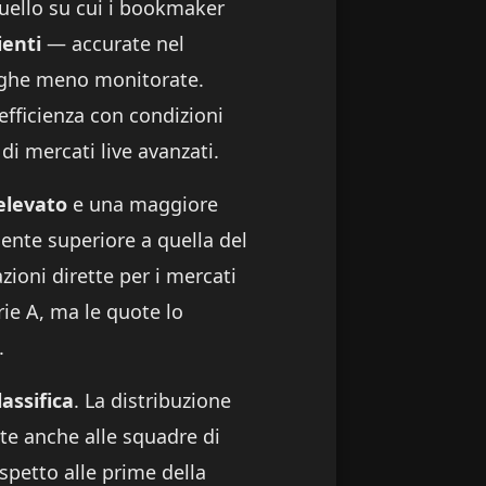
uello su cui i bookmaker
ienti
— accurate nel
a leghe meno monitorate.
efficienza con condizioni
di mercati live avanzati.
elevato
e una maggiore
mente superiore a quella del
zioni dirette per i mercati
rie A, ma le quote lo
.
assifica
. La distribuzione
te anche alle squadre di
spetto alle prime della