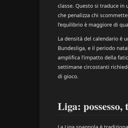
classe. Questo si traduce in 
che penalizza chi scommette 
l’equilibrio è maggiore di q
La densità del calendario è u
Bundesliga, e il periodo nata
amplifica l’impatto della fat
settimane circostanti richied
di gioco.
Liga: possesso, 
La Liga spagnola è tradiziona