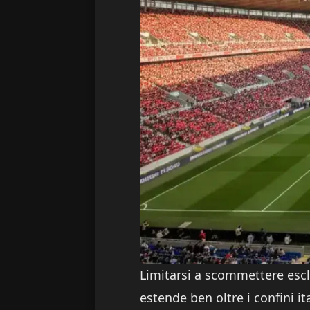
Limitarsi a scommettere esclu
estende ben oltre i confini i