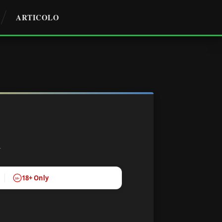
ARTICOLO
i
18+ Only
18+