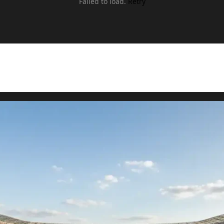
Failed to load.
Retry