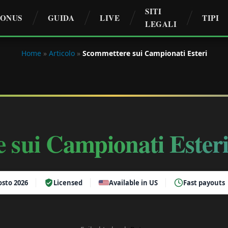
SITI
ONUS
GUIDA
LIVE
TIPI
LEGALI
Home
»
Articolo
»
Scommettere sui Campionati Esteri
 sui Campionati Ester
sto 2026
Licensed
Available in US
Fast payouts