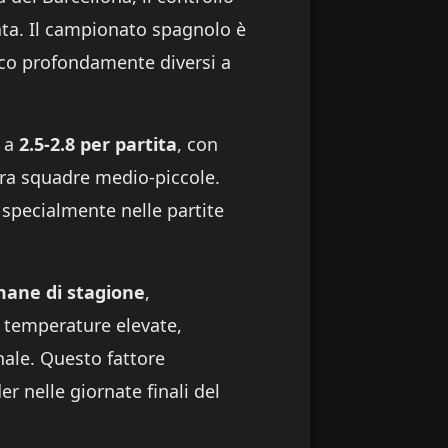
ta. Il campionato spagnolo è
oco profondamente diversi a
o a
2.5-2.8 per partita
, con
tra squadre medio-piccole.
 specialmente nelle partite
mane di stagione
,
a temperature elevate,
ale. Questo fattore
r nelle giornate finali del