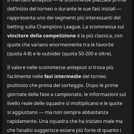
dell’inizio del torneo o durante le sue fasi iniziali —
rappresenta uno dei segmenti più interessanti del
betting sulla Champions League. La scommessa sul
vincitore della competizione
è la più classica, con
quote che variano enormemente tra le favorite
(quota 4-8) e le outsider (quota 50-200 e oltre).
Il valore nelle scommesse antepost si trova più
facilmente nelle
fasi intermedie
del torneo
piuttosto che prima del sorteggio. Dopo le prime
giornate della fase a campionato, le informazioni sul
livello reale delle squadre si moltiplicano e le quote
si aggiustano — ma non sempre abbastanza
rapidamente. Una squadra che ha iniziato male ma
che l’analisi suggerisce essere più forte di quanto i