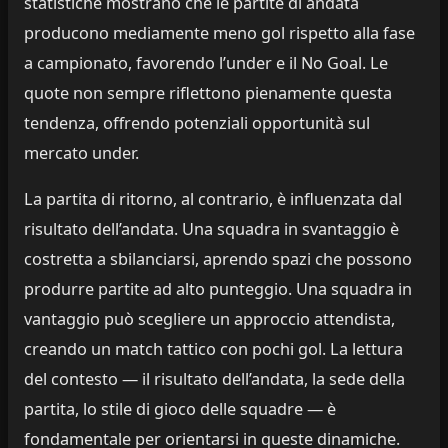
statistiche mostrano che le partite di andata
producono mediamente meno gol rispetto alla fase
a campionato, favorendo l’under e il No Goal. Le
quote non sempre riflettono pienamente questa
tendenza, offrendo potenziali opportunità sul
mercato under.
La partita di ritorno, al contrario, è influenzata dal
risultato dell’andata. Una squadra in svantaggio è
costretta a sbilanciarsi, aprendo spazi che possono
produrre partite ad alto punteggio. Una squadra in
vantaggio può scegliere un approccio attendista,
creando un match tattico con pochi gol. La lettura
del contesto — il risultato dell’andata, la sede della
partita, lo stile di gioco delle squadre — è
fondamentale per orientarsi in queste dinamiche.