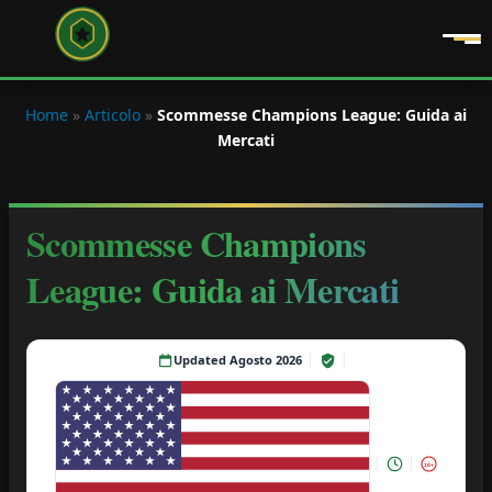
Home
»
Articolo
»
Scommesse Champions League: Guida ai
Mercati
Scommesse Champions
League: Guida ai Mercati
Updated Agosto 2026
18+