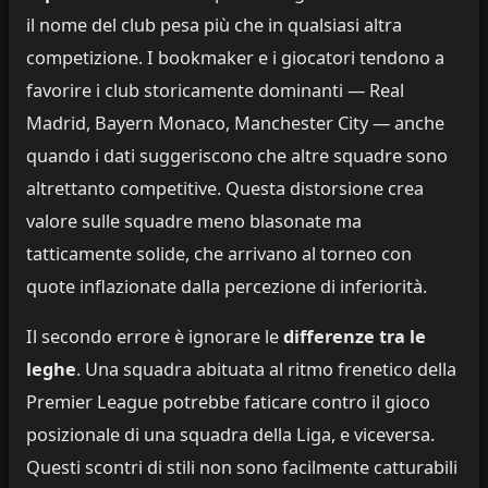
il nome del club pesa più che in qualsiasi altra
competizione. I bookmaker e i giocatori tendono a
favorire i club storicamente dominanti — Real
Madrid, Bayern Monaco, Manchester City — anche
quando i dati suggeriscono che altre squadre sono
altrettanto competitive. Questa distorsione crea
valore sulle squadre meno blasonate ma
tatticamente solide, che arrivano al torneo con
quote inflazionate dalla percezione di inferiorità.
Il secondo errore è ignorare le
differenze tra le
leghe
. Una squadra abituata al ritmo frenetico della
Premier League potrebbe faticare contro il gioco
posizionale di una squadra della Liga, e viceversa.
Questi scontri di stili non sono facilmente catturabili