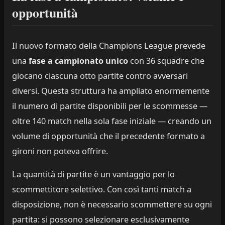
opportunità
Il nuovo formato della Champions League prevede
una
fase a campionato unico
con 36 squadre che
giocano ciascuna otto partite contro avversari
diversi. Questa struttura ha ampliato enormemente
il numero di partite disponibili per le scommesse —
oltre 140 match nella sola fase iniziale — creando un
volume di opportunità che il precedente formato a
gironi non poteva offrire.
La quantità di partite è un vantaggio per lo
scommettitore selettivo. Con così tanti match a
disposizione, non è necessario scommettere su ogni
partita: si possono selezionare esclusivamente