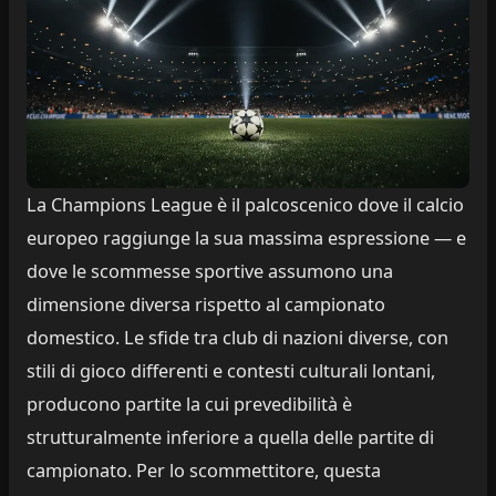
La Champions League è il palcoscenico dove il calcio
europeo raggiunge la sua massima espressione — e
dove le scommesse sportive assumono una
dimensione diversa rispetto al campionato
domestico. Le sfide tra club di nazioni diverse, con
stili di gioco differenti e contesti culturali lontani,
producono partite la cui prevedibilità è
strutturalmente inferiore a quella delle partite di
campionato. Per lo scommettitore, questa