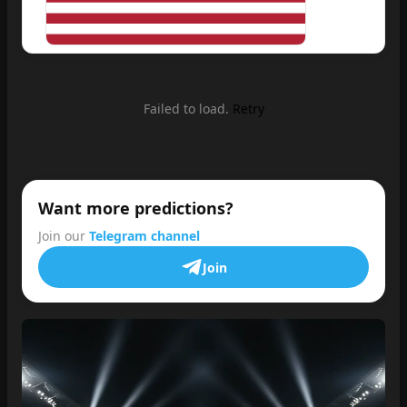
Failed to load.
Retry
Want more predictions?
Join our
Telegram channel
Join