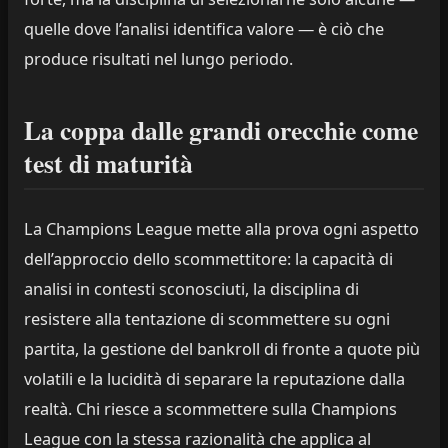
quelle dove l’analisi identifica valore — è ciò che
produce risultati nel lungo periodo.
La coppa dalle grandi orecchie come
test di maturità
La Champions League mette alla prova ogni aspetto
dell’approccio dello scommettitore: la capacità di
analisi in contesti sconosciuti, la disciplina di
resistere alla tentazione di scommettere su ogni
partita, la gestione del bankroll di fronte a quote più
volatili e la lucidità di separare la reputazione dalla
realtà. Chi riesce a scommettere sulla Champions
League con la stessa razionalità che applica al