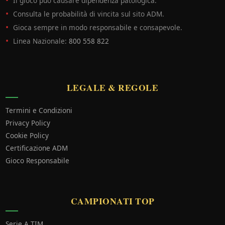
Il gioco può causare dipendenza patologica.
Consulta le probabilità di vincita sul sito ADM.
Gioca sempre in modo responsabile e consapevole.
Linea Nazionale:
800 558 822
LEGALE & REGOLE
Termini e Condizioni
Privacy Policy
Cookie Policy
Certificazione ADM
Gioco Responsabile
CAMPIONATI TOP
Serie A TIM