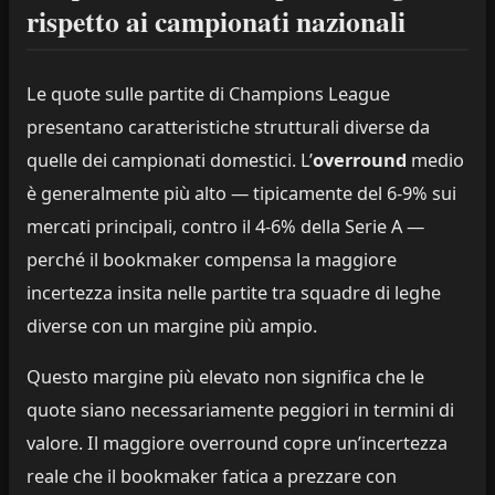
rispetto ai campionati nazionali
Le quote sulle partite di Champions League
presentano caratteristiche strutturali diverse da
quelle dei campionati domestici. L’
overround
medio
è generalmente più alto — tipicamente del 6-9% sui
mercati principali, contro il 4-6% della Serie A —
perché il bookmaker compensa la maggiore
incertezza insita nelle partite tra squadre di leghe
diverse con un margine più ampio.
Questo margine più elevato non significa che le
quote siano necessariamente peggiori in termini di
valore. Il maggiore overround copre un’incertezza
reale che il bookmaker fatica a prezzare con