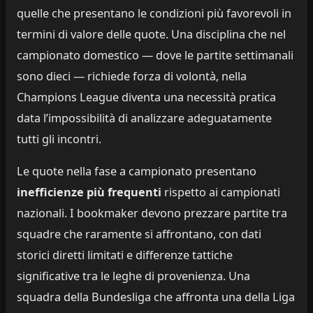
quelle che presentano le condizioni più favorevoli in
termini di valore delle quote. Una disciplina che nel
campionato domestico — dove le partite settimanali
sono dieci — richiede forza di volontà, nella
Champions League diventa una necessità pratica
data l’impossibilità di analizzare adeguatamente
tutti gli incontri.
Le quote nella fase a campionato presentano
inefficienze più frequenti
rispetto ai campionati
nazionali. I bookmaker devono prezzare partite tra
squadre che raramente si affrontano, con dati
storici diretti limitati e differenze tattiche
significative tra le leghe di provenienza. Una
squadra della Bundesliga che affronta una della Liga