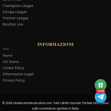
Champions League
Europa League
Premier League
Risultati Live
INFORMAZIONI
Home
Chi Siamo
Cookie Policy
Informazioni Legali
Privacy Policy
14:45
© 2026 sitodiscommessecalcio.com. Tutti i diritti riservati. Portale informativo
sulle scommesse sportive in Italia.