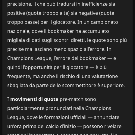
precisione, il che può tradursi in inefficienze sia
positive (quote troppo alte) sia negative (quote
troppo basse) per il giocatore. In un campionato
nazionale, dove il bookmaker ha accumulato
migliaia di dati sugli scontri diretti, le quote sono più
precise ma lasciano meno spazio all’errore. In
Champions League, l’errore del bookmaker — e
quindi l’opportunità per il giocatore — è più
frequente, ma anche il rischio di una valutazione
sbagliata da parte dello scommettitore è superiore.
I
movimenti di quota
pre-match sono
particolarmente pronunciati nella Champions
League, dove le formazioni ufficiali — annunciate
un’ora prima del calcio d’inizio — possono rivelare